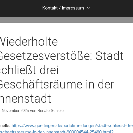
Kontakt / Impressum
Wiederholte
Gesetzesverstöße: Stadt
schließt drei
Geschäftsräume in der
Innenstadt
. November 2025
von
Renate Schiele
uelle:
https://www.goettingen.de/portal/meldungen/stadt-schliesst-dre
schaeftsraeume-in-der-innenstadt-900004544-25480.html?