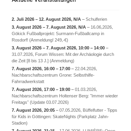
2. Juli 2026
–
12. August 2026
, N/A
–
Schulferien
3. August 2026
–
7. August 2026
, N/A
–
16.06,2026,
Gökick Fußballprojekt: Surmann-Fußballcamp in
Rosdorf! (Anmeldung! 249,-€)
3. August 2026
–
7. August 2026
,
10:00
–
14:00
–
31.07.2026, Forum Wissen: Mit der Archäologie durch
die Zeit [8 bis 13 J.] (Anmeldung)
7. August 2026
,
16:00
–
17:00
–
22.04.2026,
Nachbarschaftszentrum Grone: Selbsthilfe-
Fahrradwerkstatt
7. August 2026
,
17:00
–
19:00
–
01.03.2026,
Nachbarschaftszentrum Holtenser Berg: "Immer wieder
Freitags" (Update 03.07.2026)
7. August 2026
, 20:05
–
07.05.2026, Büffelfutter - Tipps
für Kids in Göttingen: SkateNights (Parkplatz Jahn-
Stadion)
7. August 2026
, 21:15
–
17.06.2026, LUMIÈRE: Open-