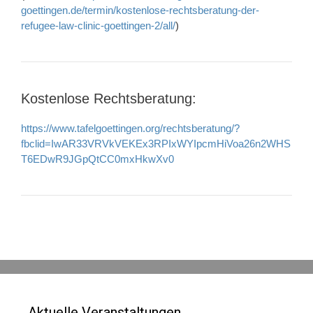
goettingen.de/termin/kostenlose-rechtsberatung-der-
refugee-law-clinic-goettingen-2/all/
)
Kostenlose Rechtsberatung:
https://www.tafelgoettingen.org/rechtsberatung/?
fbclid=IwAR33VRVkVEKEx3RPIxWYIpcmHiVoa26n2WHS
T6EDwR9JGpQtCC0mxHkwXv0
Aktuelle Veranstaltungen