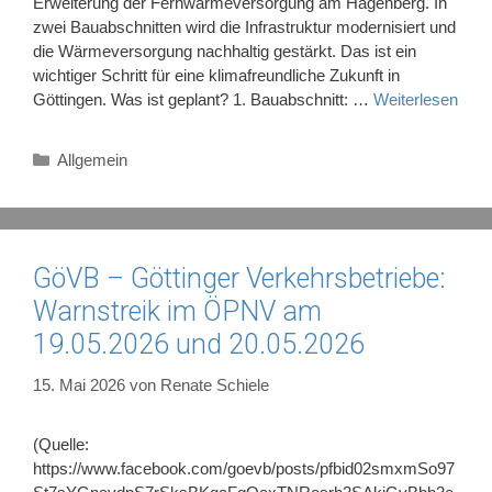
Erweiterung der Fernwärmeversorgung am Hagenberg. In
zwei Bauabschnitten wird die Infrastruktur modernisiert und
die Wärmeversorgung nachhaltig gestärkt. Das ist ein
wichtiger Schritt für eine klimafreundliche Zukunft in
Göttingen. Was ist geplant? 1. Bauabschnitt: …
Weiterlesen
Kategorien
Allgemein
GöVB – Göttinger Verkehrsbetriebe:
Warnstreik im ÖPNV am
19.05.2026 und 20.05.2026
15. Mai 2026
von
Renate Schiele
(Quelle:
https://www.facebook.com/goevb/posts/pfbid02smxmSo97