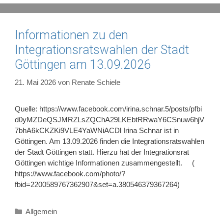
Informationen zu den
Integrationsratswahlen der Stadt
Göttingen am 13.09.2026
21. Mai 2026
von
Renate Schiele
Quelle: https://www.facebook.com/irina.schnar.5/posts/pfbi
d0yMZDeQSJMRZLsZQChA29LKEbtRRwaY6CSnuw6hjV
7bhA6kCKZKi9VLE4YaWNiACDl Irina Schnar ist in
Göttingen. Am 13.09.2026 finden die Integrationsratswahlen
der Stadt Göttingen statt. Hierzu hat der Integrationsrat
Göttingen wichtige Informationen zusammengestellt. (
https://www.facebook.com/photo/?
fbid=2200589767362907&set=a.380546379367264)
Kategorien
Allgemein