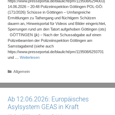
https://www.presseportal.de/blaulicht/pm/119508/6294003)
14.06.2026 – 20:48 Polizeiinspektion Göttingen POL-GÖ:
(171/2026) Schüsse in Göttingen – Umfangreiche
Ermittlungen zu Tathergang und flüchtigem Schützen
dauern an, Hinweisportal für Videos und Bilder eingerichtet,
Sperrungen rund um den Tatort aufgehoben Göttingen (ots)
GÖTTINGEN (jk) – Nach der Schussabgabe auf einen
Polizeibeamten der Polizeiinspektion Göttingen am
Samstagabend (siehe auch
https://www.presseportal.de/blaulicht/pm/119508/6293701
und …
Weiterlesen
Kategorien
Allgemein
Ab 12.06.2026: Europäisches
Asylsystem GEAS in Kraft