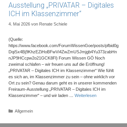
Ausstellung „PRIVATAR – Digitales
ICH im Klassenzimmer“
4. Mai 2026
von
Renate Schiele
(Quelle:
https://www.facebook.com/ForumWissenGoe/posts/pfbid0g
DqiSx4Bj9KhzEZiHoBFwVi4ZwZmUSJmjgb4Yu373zabHn
nJP9HCcpw2o21GCK8Fl) Forum Wissen GÖ Noch
zweimal schlafen – wir freuen uns auf die Eröffnung!
„PRIVATAR – Digitales ICH im Klassenzimmer“ Wie fühlt
es sich an, im Klassenzimmer zu sein – ohne wirklich vor
Ort zu sein? Genau darum geht es in unserer kommenden
Freiraum-Ausstellung „PRIVATAR – Digitales ICH im
Klassenzimmer“ – und wir laden …
Weiterlesen
Kategorien
Allgemein