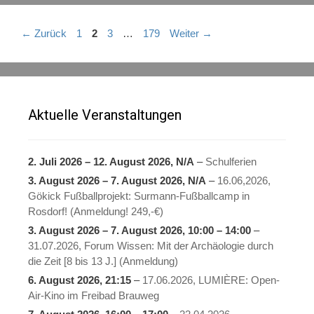
Seite
Seite
Seite
Seite
←
Zurück
1
2
3
…
179
Weiter
→
Aktuelle Veranstaltungen
2. Juli 2026
–
12. August 2026
, N/A
–
Schulferien
3. August 2026
–
7. August 2026
, N/A
–
16.06,2026,
Gökick Fußballprojekt: Surmann-Fußballcamp in
Rosdorf! (Anmeldung! 249,-€)
3. August 2026
–
7. August 2026
,
10:00
–
14:00
–
31.07.2026, Forum Wissen: Mit der Archäologie durch
die Zeit [8 bis 13 J.] (Anmeldung)
6. August 2026
, 21:15
–
17.06.2026, LUMIÈRE: Open-
Air-Kino im Freibad Brauweg