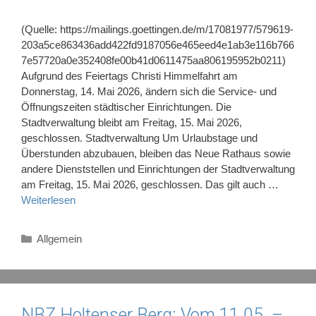
(Quelle: https://mailings.goettingen.de/m/17081977/579619-
203a5ce863436add422fd9187056e465eed4e1ab3e116b766
7e57720a0e352408fe00b41d0611475aa806195952b0211)
Aufgrund des Feiertags Christi Himmelfahrt am
Donnerstag, 14. Mai 2026, ändern sich die Service- und
Öffnungszeiten städtischer Einrichtungen. Die
Stadtverwaltung bleibt am Freitag, 15. Mai 2026,
geschlossen. Stadtverwaltung Um Urlaubstage und
Überstunden abzubauen, bleiben das Neue Rathaus sowie
andere Dienststellen und Einrichtungen der Stadtverwaltung
am Freitag, 15. Mai 2026, geschlossen. Das gilt auch …
Weiterlesen
Kategorien
Allgemein
NBZ Holtenser Berg: Vom 11.05. –