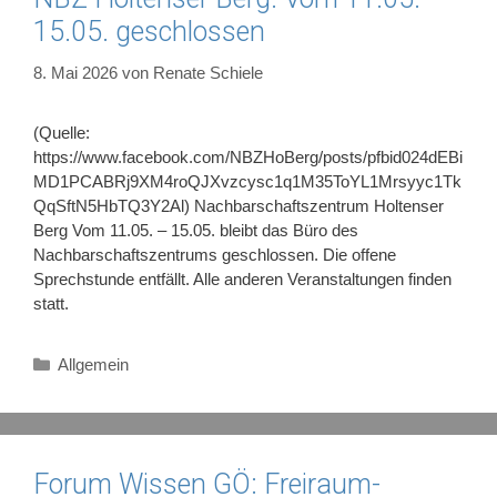
15.05. geschlossen
8. Mai 2026
von
Renate Schiele
(Quelle:
https://www.facebook.com/NBZHoBerg/posts/pfbid024dEBi
MD1PCABRj9XM4roQJXvzcysc1q1M35ToYL1Mrsyyc1Tk
QqSftN5HbTQ3Y2Al) Nachbarschaftszentrum Holtenser
Berg Vom 11.05. – 15.05. bleibt das Büro des
Nachbarschaftszentrums geschlossen. Die offene
Sprechstunde entfällt. Alle anderen Veranstaltungen finden
statt.
Kategorien
Allgemein
Forum Wissen GÖ: Freiraum-