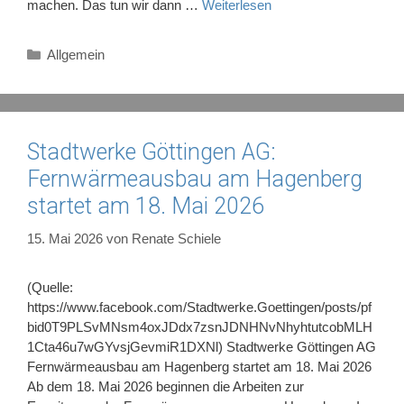
machen. Das tun wir dann …
Weiterlesen
Kategorien
Allgemein
Stadtwerke Göttingen AG:
Fernwärmeausbau am Hagenberg
startet am 18. Mai 2026
15. Mai 2026
von
Renate Schiele
(Quelle:
https://www.facebook.com/Stadtwerke.Goettingen/posts/pf
bid0T9PLSvMNsm4oxJDdx7zsnJDNHNvNhyhtutcobMLH
1Cta46u7wGYvsjGevmiR1DXNl) Stadtwerke Göttingen AG
Fernwärmeausbau am Hagenberg startet am 18. Mai 2026
Ab dem 18. Mai 2026 beginnen die Arbeiten zur