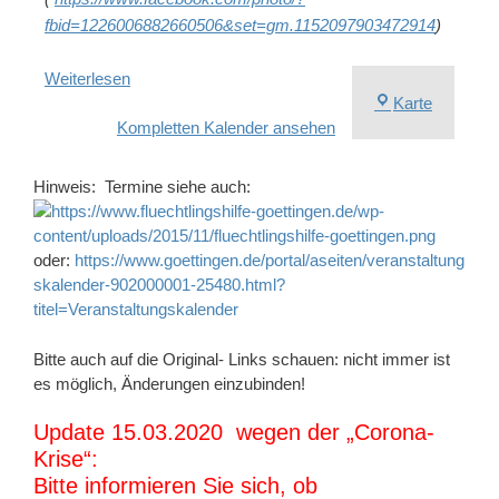
fbid=1226006882660506&set=gm.1152097903472914
)
Weiterlesen
Johannis
Karte
Kompletten Kalender ansehen
Johannis
2,
37073
Hinweis: Termine siehe auch:
Göttinge
oder:
https://www.goettingen.de/portal/aseiten/veranstaltung
skalender-902000001-25480.html?
titel=Veranstaltungskalender
Bitte auch auf die Original- Links schauen: nicht immer ist
es möglich, Änderungen einzubinden!
Update 15.03.2020 wegen der „Corona-
Krise“:
Bitte informieren Sie sich, ob